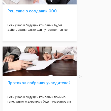
Решение о создании ООО
Если у вас в будущей компании будет
действовать только один участник - он же
генеральный директор, для регистрации ООО
вам понадобится оформление решения о
регистрации Общества. Наши юристы
грамотно составят данное заявление, а Вам
нужно будет только поставить подпись на
нём!
Протокол собрания учредителей
Если у вас в будущей компании помимо
генерального директора будут учавствовать
учредители (от 2 до 50 человек) - вам
необходим такой документ как "Протокол