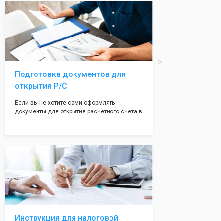
вам поможем с помощью изготовления
печати по индивидуальному эскизу, который
Вы выберете сами из нашего каталога.
Подготовка документов для
открытия Р/С
Если вы не хотите сами оформлять
документы для открытия расчетного счета в
банке, наши сотрудники вам помогут! С
помощью наших партнеров мы предоставим
вам максимально удобный вариант для
открытия счета, с минимальным затратом
вашего времени и сил!
Инструкция для налоговой