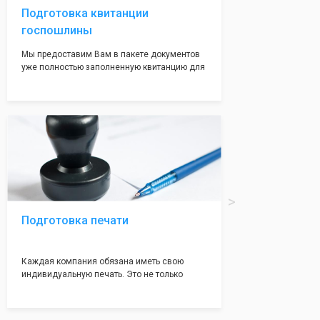
Подготовка квитанции
госпошлины
Мы предоставим Вам в пакете документов
уже полностью заполненную квитанцию для
оплаты госпошлины (4000 рублей), Вам
останется только оплатить её удобным для
вас способом, так же это можно сделать не
посредственно в налоговой инспекции при
подаче документов на регистрацию.
Подготовка печати
Каждая компания обязана иметь свою
индивидуальную печать. Это не только
престижно, но и говорит о том, что компания
надежная и имеет свой статус
Подчернуть вашу уникальность компании мы