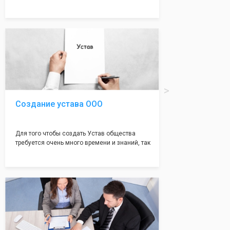
много ошибок совершается именно в этом
документе, который имеет множество
подводных камней, от чего происходит
большая часть отказов - наши юристы с
многолетним опытом работы возьмут всё
оформление самого сложного документа на
себя! Многолетний опыт работы наших
юристов позволяет оформлять заявление без
ошибок, тем самым гарантируя вам
успешную регистрацию в налоговой
инспекции!
Создание устава ООО
Для того чтобы создать Устав общества
требуется очень много времени и знаний, так
как обычно Устав несёт в себе очень много
информации, нюансов, этапов и правил
касающихся будущего Общества.
Наша компания предоставит вам свой
уникальный Устав Общества, который
подойдет для любой компании. Устав,
сделанный нашими профессиональными
юристами, успешно проходит регистрацию в
налоговой инспекции!