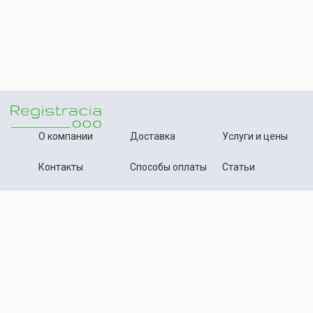
О компании
Доставка
Услуги и цены
Контакты
Способы оплаты
Статьи
+7 (495) 642-54-59
Телефон:
info@registration-ooo.ru
Почта:
Оплата заказа
Принимаем к оплате