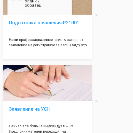
Подготовка заявления Р21001
Наши профессиональные юристы заполнят
заявление на регистрацию за вас! С виду это
простое заявление, но чаще всего отказ
случается именно из-за неправильного
заполения данного документа. Поэтому,
чтобы не случилось казуса, мы возьмем все
сложности на себя и наши юристы с
многолетним опытом работы оформят всё
без ошибок и дадут гарантию на 100%
регистрацию!
Заявление на УСН
Сейчас всё больше Индивидуальных
Предпринимателей переходят на