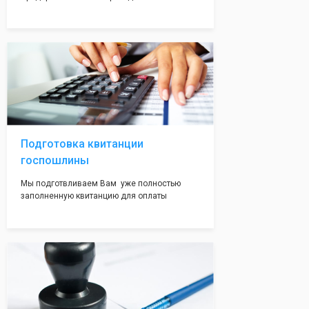
упрощенную систему налогообложения. Мы
сразу оформляем Вам данный документ,
чтобы будущий ИП имел льготный режим с
пониженной налоговой ставкой.
Подготовка квитанции
госпошлины
Мы подготвливаем Вам уже полностью
заполненную квитанцию для оплаты
госпошлины - 800 рублей. Вам нужно будет
только оплатить её удобным для Вас
способом. Это воможно сделать в налоговой
инспекции при подаче документов на
регистрацию.