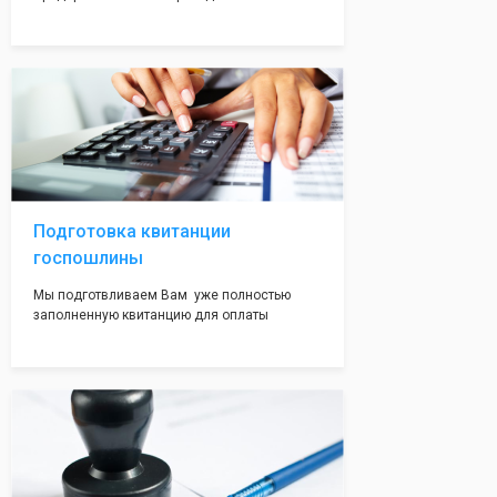
упрощенную систему налогообложения. Мы
сразу оформляем Вам данный документ,
чтобы будущий ИП имел льготный режим с
пониженной налоговой ставкой.
Подготовка квитанции
госпошлины
Мы подготвливаем Вам уже полностью
заполненную квитанцию для оплаты
госпошлины - 800 рублей. Вам нужно будет
только оплатить её удобным для Вас
способом. Это воможно сделать в налоговой
инспекции при подаче документов на
регистрацию.