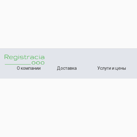
О компании
Доставка
Услуги и цены
Контакты
Способы оплаты
Статьи
+7 (495) 642-54-59
Телефон:
info@registration-ooo.ru
Почта:
Оплата заказа
Принимаем к оплате