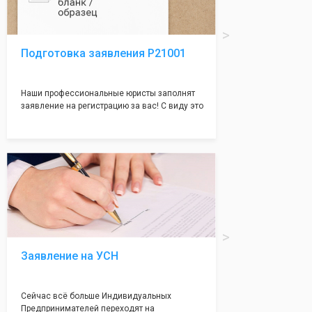
Подготовка заявления Р21001
Наши профессиональные юристы заполнят
заявление на регистрацию за вас! С виду это
простое заявление, но чаще всего отказ
случается именно из-за неправильного
заполения данного документа. Поэтому,
чтобы не случилось казуса, мы возьмем все
сложности на себя и наши юристы с
многолетним опытом работы оформят всё
без ошибок и дадут гарантию на 100%
регистрацию!
Заявление на УСН
Сейчас всё больше Индивидуальных
Предпринимателей переходят на