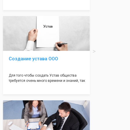
много ошибок совершается именно в этом
документе, который имеет множество
подводных камней, от чего происходит
большая часть отказов - наши юристы с
многолетним опытом работы возьмут всё
оформление самого сложного документа на
себя! Многолетний опыт работы наших
юристов позволяет оформлять заявление без
ошибок, тем самым гарантируя вам
успешную регистрацию в налоговой
инспекции!
Создание устава ООО
Для того чтобы создать Устав общества
требуется очень много времени и знаний, так
как обычно Устав несёт в себе очень много
информации, нюансов, этапов и правил
касающихся будущего Общества.
Наша компания предоставит вам свой
уникальный Устав Общества, который
подойдет для любой компании. Устав,
сделанный нашими профессиональными
юристами, успешно проходит регистрацию в
налоговой инспекции!