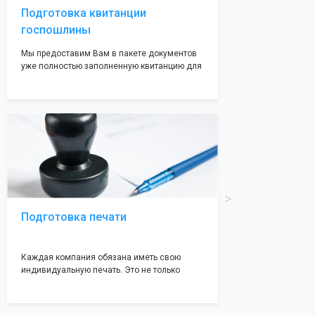
Подготовка квитанции
госпошлины
Мы предоставим Вам в пакете документов
уже полностью заполненную квитанцию для
оплаты госпошлины (4000 рублей), Вам
останется только оплатить её удобным для
вас способом, так же это можно сделать не
посредственно в налоговой инспекции при
подаче документов на регистрацию.
Подготовка печати
Каждая компания обязана иметь свою
индивидуальную печать. Это не только
престижно, но и говорит о том, что компания
надежная и имеет свой статус
Подчернуть вашу уникальность компании мы