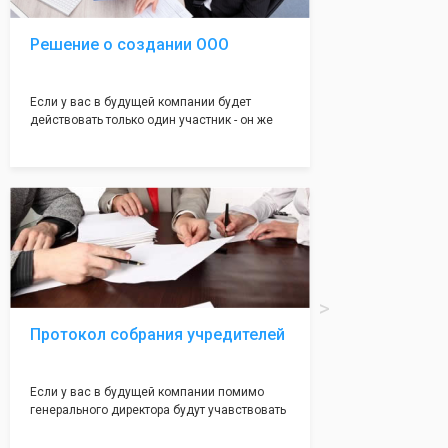
Решение о создании ООО
Если у вас в будущей компании будет
действовать только один участник - он же
генеральный директор, для регистрации ООО
вам понадобится оформление решения о
регистрации Общества. Наши юристы
грамотно составят данное заявление, а Вам
нужно будет только поставить подпись на
нём!
Протокол собрания учредителей
Если у вас в будущей компании помимо
генерального директора будут учавствовать
учредители (от 2 до 50 человек) - вам
необходим такой документ как "Протокол