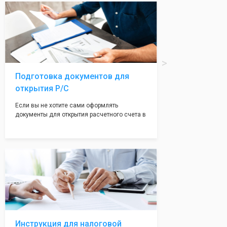
вам поможем с помощью изготовления
печати по индивидуальному эскизу, который
Вы выберете сами из нашего каталога.
Подготовка документов для
открытия Р/С
Если вы не хотите сами оформлять
документы для открытия расчетного счета в
банке, наши сотрудники вам помогут! С
помощью наших партнеров мы предоставим
вам максимально удобный вариант для
открытия счета, с минимальным затратом
вашего времени и сил!
Инструкция для налоговой