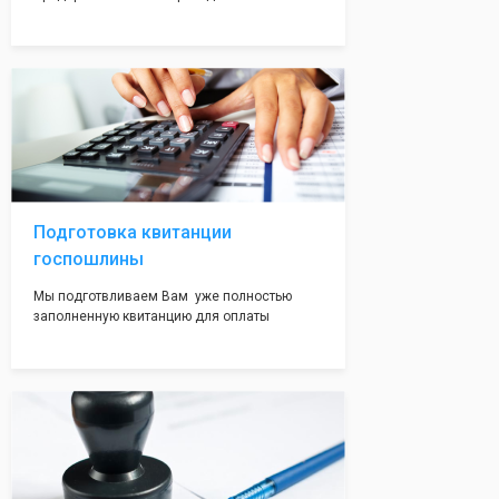
упрощенную систему налогообложения. Мы
сразу оформляем Вам данный документ,
чтобы будущий ИП имел льготный режим с
пониженной налоговой ставкой.
Подготовка квитанции
госпошлины
Мы подготвливаем Вам уже полностью
заполненную квитанцию для оплаты
госпошлины - 800 рублей. Вам нужно будет
только оплатить её удобным для Вас
способом. Это воможно сделать в налоговой
инспекции при подаче документов на
регистрацию.