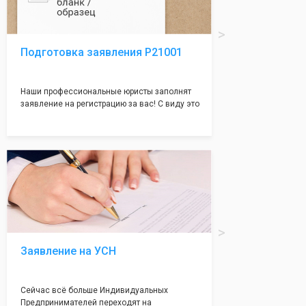
Подготовка заявления Р21001
Наши профессиональные юристы заполнят
заявление на регистрацию за вас! С виду это
простое заявление, но чаще всего отказ
случается именно из-за неправильного
заполения данного документа. Поэтому,
чтобы не случилось казуса, мы возьмем все
сложности на себя и наши юристы с
многолетним опытом работы оформят всё
без ошибок и дадут гарантию на 100%
регистрацию!
Заявление на УСН
Сейчас всё больше Индивидуальных
Предпринимателей переходят на