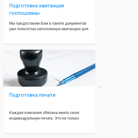
Подготовка квитанции
госпошлины
Мы предоставим Вам в пакете документов
уже полностью заполненную квитанцию для
оплаты госпошлины (4000 рублей), Вам
останется только оплатить её удобным для
вас способом, так же это можно сделать не
посредственно в налоговой инспекции при
подаче документов на регистрацию.
Подготовка печати
Каждая компания обязана иметь свою
индивидуальную печать. Это не только
престижно, но и говорит о том, что компания
надежная и имеет свой статус
Подчернуть вашу уникальность компании мы