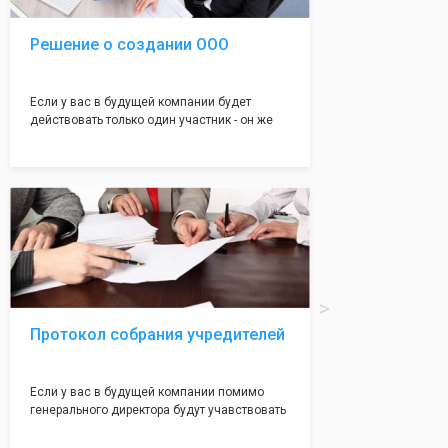
Решение о создании ООО
Если у вас в будущей компании будет
действовать только один участник - он же
генеральный директор, для регистрации ООО
вам понадобится оформление решения о
регистрации Общества. Наши юристы
грамотно составят данное заявление, а Вам
нужно будет только поставить подпись на
нём!
Протокол собрания учредителей
Если у вас в будущей компании помимо
генерального директора будут учавствовать
учредители (от 2 до 50 человек) - вам
необходим такой документ как "Протокол