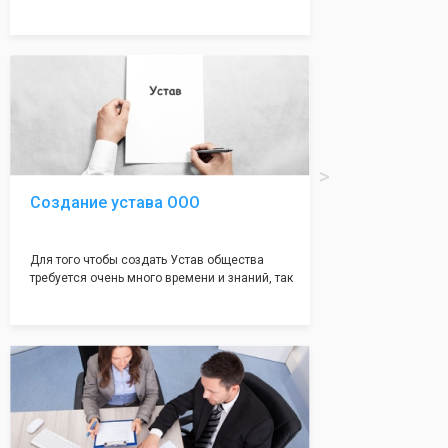
много ошибок совершается именно в этом
документе, который имеет множество
подводных камней, от чего происходит
большая часть отказов - наши юристы с
многолетним опытом работы возьмут всё
оформление самого сложного документа на
себя! Многолетний опыт работы наших
юристов позволяет оформлять заявление без
ошибок, тем самым гарантируя вам
успешную регистрацию в налоговой
инспекции!
Создание устава ООО
Для того чтобы создать Устав общества
требуется очень много времени и знаний, так
как обычно Устав несёт в себе очень много
информации, нюансов, этапов и правил
касающихся будущего Общества.
Наша компания предоставит вам свой
уникальный Устав Общества, который
подойдет для любой компании. Устав,
сделанный нашими профессиональными
юристами, успешно проходит регистрацию в
налоговой инспекции!