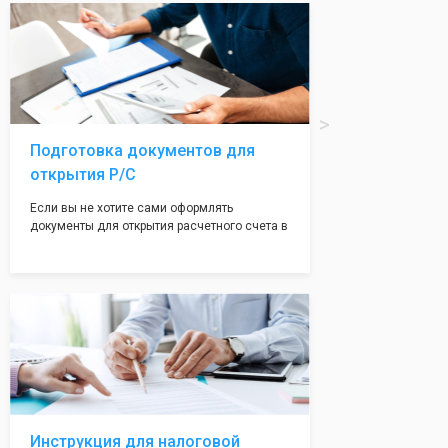
вам поможем с помощью изготовления
печати по индивидуальному эскизу, который
Вы выберете сами из нашего каталога.
Подготовка документов для
открытия Р/С
Если вы не хотите сами оформлять
документы для открытия расчетного счета в
банке, наши сотрудники вам помогут! С
помощью наших партнеров мы предоставим
вам максимально удобный вариант для
открытия счета, с минимальным затратом
вашего времени и сил!
Инструкция для налоговой