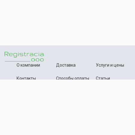
О компании
Доставка
Услуги и цены
Контакты
Способы оплаты
Статьи
+7 (495) 642-54-59
Телефон:
info@registration-ooo.ru
Почта:
Оплата заказа
Принимаем к оплате