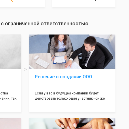
 с ограниченной ответственностью
Решение о создании ООО
ества
Если у вас в будущей компании будет
наний, так
действовать только один участник - он же
нь много
генеральный директор, для регистрации ООО
авил
вам понадобится оформление решения о
регистрации Общества. Наши юристы
вой
грамотно составят данное заявление, а Вам
рый
нужно будет только поставить подпись на