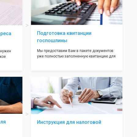
ав,
нём!
ьными
трацию в
Подготовка квитанции
дреса
госпошлины
Мы предоставим Вам в пакете документов
 нужен
уже полностью заполненную квитанцию для
кое
оплаты госпошлины (4000 рублей), Вам
 которое
останется только оплатить её удобным для
х
вас способом, так же это можно сделать не
ания
посредственно в налоговой инспекции при
подаче документов на регистрацию.
т полною
ождения
волят не
ас все
жные!
для
Инструкция для налоговой