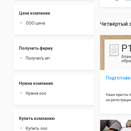
Цена компании
ООО цена
Четвёртый 
Получить фирму
Получить ип
Подготовк
Нужна компания
Нужна ооо
Наши юристы п
на регистрацию
много ошибок 
документе, ко
подводных кам
Купить компанию
большая часть
многолетним о
Купить ооо