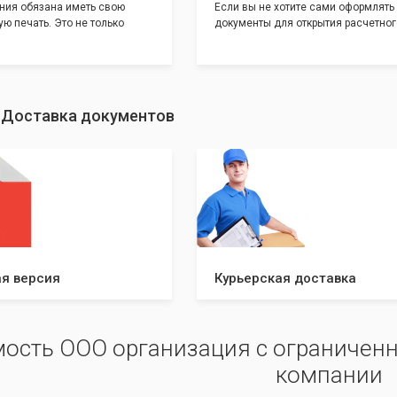
ния обязана иметь свою
Если вы не хотите сами оформлять
ю печать. Это не только
документы для открытия расчетног
и говорит о том, что компания
банке, наши сотрудники вам помогу
еет свой статус
помощью наших партнеров мы пре
шу уникальность компании мы
вам максимально удобный вариант
с помощью изготовления
открытия счета, с минимальным за
ивидуальному эскизу, который
вашего времени и сил!
: Доставка документов
ами из нашего каталога.
я версия
Курьерская доставка
ость ООО организация с ограниченн
компании