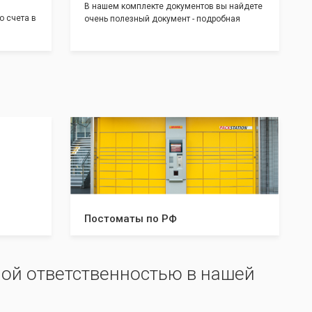
В нашем комплекте документов вы найдете
о счета в
очень полезный документ - подробная
т! С
инструкция, где будет указано ,что вам
доставим
необходимо сделать после получения от нас
 для
документов:
тратом
Какие документы и в скольких
экземплярах нужно предоставить в
налоговую и/или к нотариусу. Что нужно
делать после успешной регистрации, а что в
случае отказа. С данной инструкцией вы
будете знать все шаги, что даст вам
уверенность в прохождении регистрации
вашей компании!
Постоматы по РФ
ой ответственностью в нашей