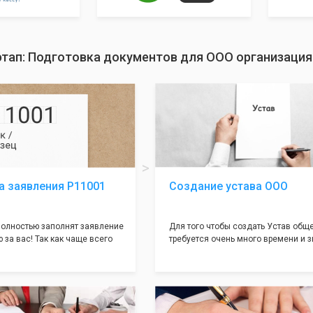
этап: Подготовка документов для ООО организация
а заявления Р11001
Создание устава ООО
олностью заполнят заявление
Для того чтобы создать Устав общ
 за вас! Так как чаще всего
требуется очень много времени и з
совершается именно в этом
как обычно Устав несёт в себе оче
торый имеет множество
информации, нюансов, этапов и пр
ней, от чего происходит
касающихся будущего Общества.
 отказов - наши юристы с
Наша компания предоставит вам с
пытом работы возьмут всё
уникальный Устав Общества, кото