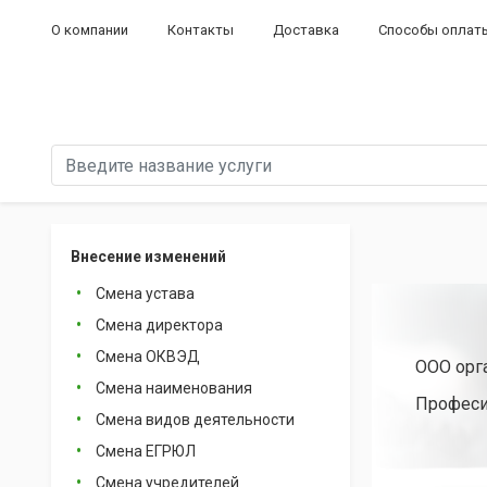
О компании
Контакты
Доставка
Способы оплат
Внесение изменений
Смена устава
Смена директора
Смена ОКВЭД
ООО орг
Смена наименования
Професи
Смена видов деятельности
Смена ЕГРЮЛ
Смена учредителей