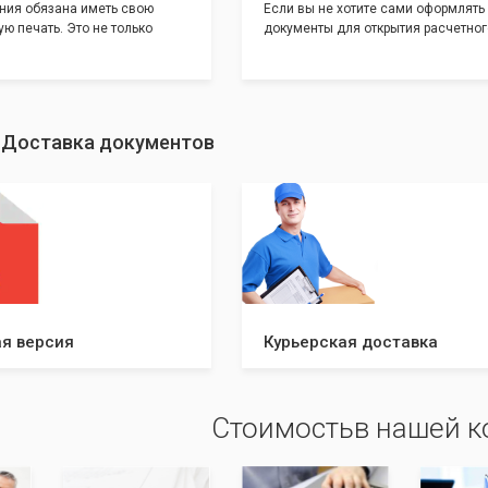
ния обязана иметь свою
Если вы не хотите сами оформлять
ю печать. Это не только
документы для открытия расчетног
и говорит о том, что компания
банке, наши сотрудники вам помогу
еет свой статус
помощью наших партнеров мы пре
шу уникальность компании мы
вам максимально удобный вариант
с помощью изготовления
открытия счета, с минимальным за
ивидуальному эскизу, который
вашего времени и сил!
: Доставка документов
ами из нашего каталога.
я версия
Курьерская доставка
Стоимостьв нашей 