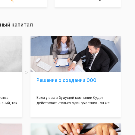
вный капитал
Решение о создании ООО
ества
Если у вас в будущей компании будет
наний, так
действовать только один участник - он же
нь много
генеральный директор, для регистрации ООО
авил
вам понадобится оформление решения о
регистрации Общества. Наши юристы
вой
грамотно составят данное заявление, а Вам
рый
нужно будет только поставить подпись на