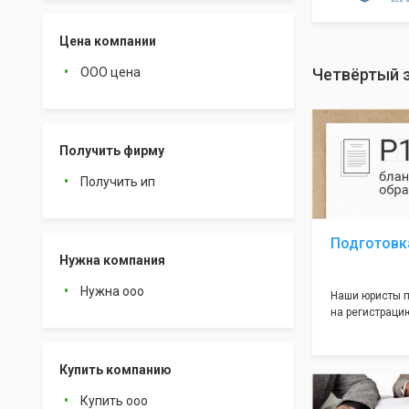
Цена компании
ООО цена
Четвёртый 
Получить фирму
Получить ип
Подготовк
Нужна компания
Нужна ооо
Наши юристы п
на регистрацию
много ошибок 
документе, ко
подводных кам
Купить компанию
большая часть
многолетним о
Купить ооо