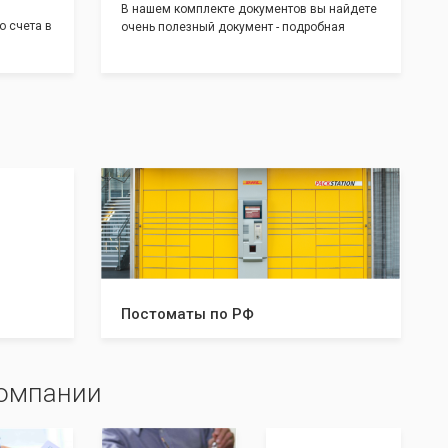
В нашем комплекте документов вы найдете
о счета в
очень полезный документ - подробная
т! С
инструкция, где будет указано ,что вам
доставим
необходимо сделать после получения от нас
 для
документов:
тратом
Какие документы и в скольких
экземплярах нужно предоставить в
налоговую и/или к нотариусу. Что нужно
делать после успешной регистрации, а что в
случае отказа. С данной инструкцией вы
будете знать все шаги, что даст вам
уверенность в прохождении регистрации
вашей компании!
Постоматы по РФ
компании