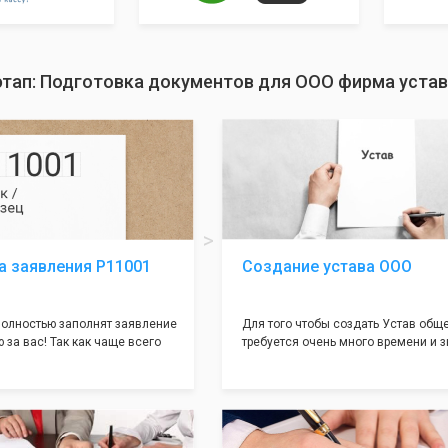
этап: Подготовка документов для ООО фирма уста
а заявления Р11001
Создание устава ООО
олностью заполнят заявление
Для того чтобы создать Устав общ
 за вас! Так как чаще всего
требуется очень много времени и з
совершается именно в этом
как обычно Устав несёт в себе оче
торый имеет множество
информации, нюансов, этапов и пр
ней, от чего происходит
касающихся будущего Общества.
 отказов - наши юристы с
Наша компания предоставит вам с
пытом работы возьмут всё
уникальный Устав Общества, кото