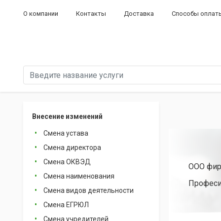
О компании
Контакты
Доставка
Способы оплат
Внесение изменений
Смена устава
Смена директора
Смена ОКВЭД
ООО фир
Смена наименования
Професи
Смена видов деятельности
Смена ЕГРЮЛ
Смена учредителей