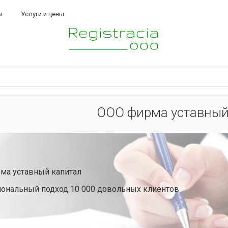
ы
Услуги и цены
ООО фирма уставный
ма уставный капитал
ональный подход 10 000 довольных клиентов