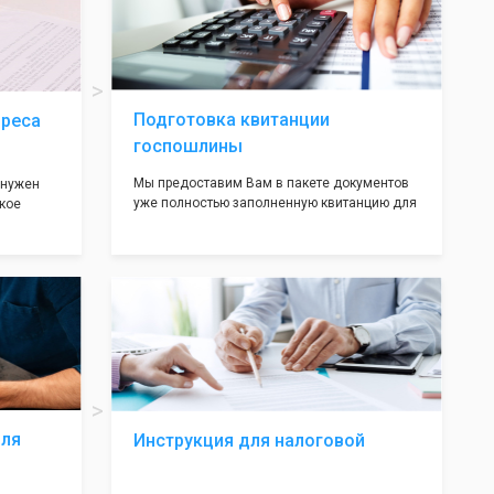
ав,
нём!
ьными
трацию в
Подготовка квитанции
дреса
госпошлины
Мы предоставим Вам в пакете документов
 нужен
уже полностью заполненную квитанцию для
кое
оплаты госпошлины (4000 рублей), Вам
 которое
останется только оплатить её удобным для
х
вас способом, так же это можно сделать не
ания
посредственно в налоговой инспекции при
подаче документов на регистрацию.
т полною
ождения
волят не
ас все
жные!
для
Инструкция для налоговой