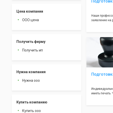
Подготовк
Цена компании
Наши професс
ООО цена
заявление на р
простое заявл
случается име
заполения дан
чтобы не случ
Получить фирму
сложности на 
многолетним 
Получить ип
без ошибок и 
регистрацию!
Нужна компания
Подготовк
Нужна ооо
Индивидуальн
иметь печать.
индивидуально
Купить компанию
поможем вам о
сроки (1-2 дня
Купить ооо