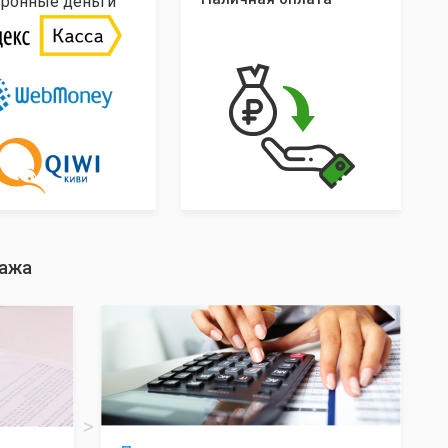
тронные деньги
дажа