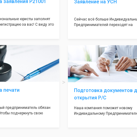
а заявления Р21001
Заявление на УСН
иональные юристы заполнят
Сейчас всё больше Индивидуальн
егистрацию за вас! С виду это
Предпринимателей переходят на
ение, но чаще всего отказ
упрощенную систему налогооблож
нно из-за неправильного
сразу оформляем Вам данный доку
ного документа. Поэтому,
чтобы будущий ИП имел льготный 
илось казуса, мы возьмем все
пониженной налоговой ставкой.
себя и наши юристы с
опытом работы оформят всё
дадут гарантию на 100%
а печати
Подготовка документов 
открытия Р/С
ый предприниматель обязан
Наша компания поможет новому
 Чтобы подчеркнуть свою
Индивидальному Предпринимател
сть и надежноть. Мы
открытием расчетного счета. Наши
формить печать в кротчайшие
партнеры предоставят Вам максим
) с эскизом на ваш выбор.
удобный вариант для открытия счет
минимальным затратом вашего вр