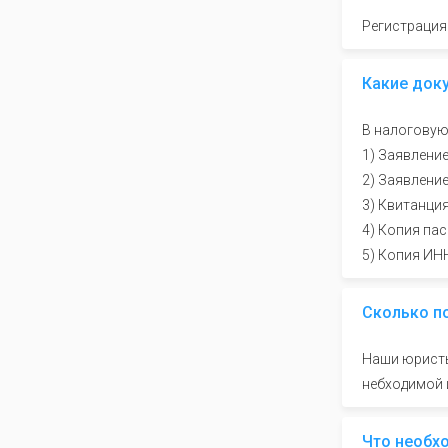
Регистрация
Какие док
В налоговую
1) Заявлени
2) Заявлени
3) Квитанци
4) Копия па
5) Копия ИН
Сколько п
Наши юристы
небходимой 
Что необх