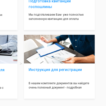
Подготовка квитанции
госпошлины
Мы подготвливаем Вам уже полностью
ых
заполненную квитанцию для оплаты
госпошлины - 800 рублей. Вам нужно будет
ения. Мы
только оплатить её удобным для Вас
мент,
способом. Это воможно сделать в налоговой
режим с
инспекции при подаче документов на
регистрацию.
Инструкция для регистрации
для
В нашем комплекте документов вы найдете
очень полезный документ - подробная
ю с
инструкция, где будет указано ,что вам
необходимо сделать после получения от нас
ально
документов:
а, с
Какие документы и в скольких
емени и