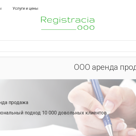
ы
Услуги и цены
ООО аренда про
нда продажа
ональный подход 10 000 довольных клиентов