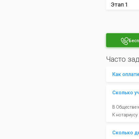
Этап 1
Бесп
Часто за
Как оплати
Сколько у
В Обществе м
К нотариусу
Сколько д