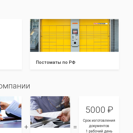
экземплярах нужно предоставить в
налоговую и/или к нотариусу. Что нужно
делать после успешной регистрации, а что в
случае отказа. С данной инструкцией вы
будете знать все шаги, что даст вам
уверенность в прохождении регистрации
вашей компании!
Постоматы по РФ
компании
5000 ₽
Срок изготовления
документов
1 рабочий день