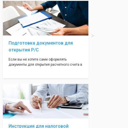
вам поможем с помощью изготовления
печати по индивидуальному эскизу, который
Вы выберете сами из нашего каталога.
Подготовка документов для
открытия Р/С
Если вы не хотите сами оформлять
документы для открытия расчетного счета в
банке, наши сотрудники вам помогут! С
помощью наших партнеров мы предоставим
вам максимально удобный вариант для
открытия счета, с минимальным затратом
вашего времени и сил!
Инструкция для налоговой