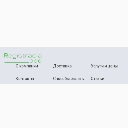
О компании
Доставка
Услуги и цены
Контакты
Способы оплаты
Статьи
+7 (495) 642-54-59
Телефон:
info@registration-ooo.ru
Почта:
Оплата заказа
Принимаем к оплате