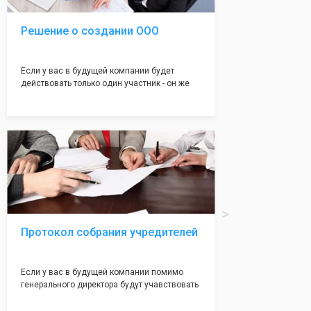
Решение о создании ООО
Если у вас в будущей компании будет
действовать только один участник - он же
генеральный директор, для регистрации ООО
вам понадобится оформление решения о
регистрации Общества. Наши юристы
грамотно составят данное заявление, а Вам
нужно будет только поставить подпись на
нём!
Протокол собрания учредителей
Если у вас в будущей компании помимо
генерального директора будут учавствовать
учредители (от 2 до 50 человек) - вам
необходим такой документ как "Протокол