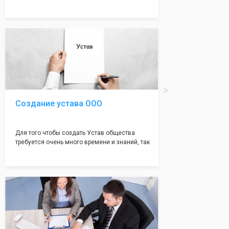
много ошибок совершается именно в этом
документе, который имеет множество
подводных камней, от чего происходит
большая часть отказов - наши юристы с
многолетним опытом работы возьмут всё
оформление самого сложного документа на
себя! Многолетний опыт работы наших
юристов позволяет оформлять заявление без
ошибок, тем самым гарантируя вам
успешную регистрацию в налоговой
инспекции!
Создание устава ООО
Для того чтобы создать Устав общества
требуется очень много времени и знаний, так
как обычно Устав несёт в себе очень много
информации, нюансов, этапов и правил
касающихся будущего Общества.
Наша компания предоставит вам свой
уникальный Устав Общества, который
подойдет для любой компании. Устав,
сделанный нашими профессиональными
юристами, успешно проходит регистрацию в
налоговой инспекции!