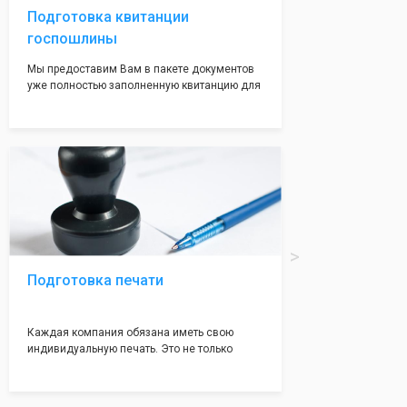
Подготовка квитанции
госпошлины
Мы предоставим Вам в пакете документов
уже полностью заполненную квитанцию для
оплаты госпошлины (4000 рублей), Вам
останется только оплатить её удобным для
вас способом, так же это можно сделать не
посредственно в налоговой инспекции при
подаче документов на регистрацию.
Подготовка печати
Каждая компания обязана иметь свою
индивидуальную печать. Это не только
престижно, но и говорит о том, что компания
надежная и имеет свой статус
Подчернуть вашу уникальность компании мы