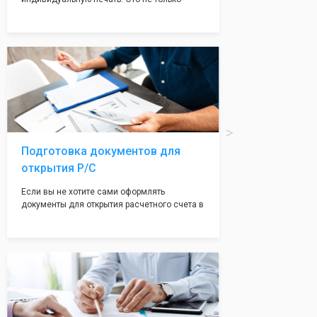
престижно, но и говорит о том, что компания
надежная и имеет свой статус
Подчернуть вашу уникальность компании мы
вам поможем с помощью изготовления
печати по индивидуальному эскизу, который
Вы выберете сами из нашего каталога.
Подготовка документов для
открытия Р/С
Если вы не хотите сами оформлять
документы для открытия расчетного счета в
банке, наши сотрудники вам помогут! С
помощью наших партнеров мы предоставим
вам максимально удобный вариант для
открытия счета, с минимальным затратом
вашего времени и сил!