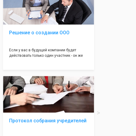
подойдет для любой компании. Устав,
сделанный нашими профессиональными
юристами, успешно проходит регистрацию в
налоговой инспекции!
Решение о создании ООО
Если у вас в будущей компании будет
действовать только один участник - он же
генеральный директор, для регистрации ООО
вам понадобится оформление решения о
регистрации Общества. Наши юристы
грамотно составят данное заявление, а Вам
нужно будет только поставить подпись на
нём!
Протокол собрания учредителей