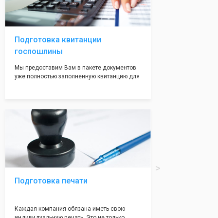
регистрации, наши адреса вам позволят не
волноваться на этот счет, ведь у нас все
адреса не массовые и очень надежные!
Подготовка квитанции
госпошлины
Мы предоставим Вам в пакете документов
уже полностью заполненную квитанцию для
оплаты госпошлины (4000 рублей), Вам
останется только оплатить её удобным для
вас способом, так же это можно сделать не
посредственно в налоговой инспекции при
подаче документов на регистрацию.
Подготовка печати
Каждая компания обязана иметь свою
индивидуальную печать. Это не только