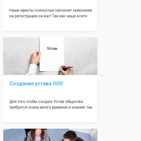
Наши юристы полностью заполнят заявление
на регистрацию за вас! Так как чаще всего
много ошибок совершается именно в этом
документе, который имеет множество
подводных камней, от чего происходит
большая часть отказов - наши юристы с
многолетним опытом работы возьмут всё
оформление самого сложного документа на
себя! Многолетний опыт работы наших
юристов позволяет оформлять заявление без
ошибок, тем самым гарантируя вам
успешную регистрацию в налоговой
инспекции!
Создание устава ООО
Для того чтобы создать Устав общества
требуется очень много времени и знаний, так
как обычно Устав несёт в себе очень много
информации, нюансов, этапов и правил
касающихся будущего Общества.
Наша компания предоставит вам свой
уникальный Устав Общества, который