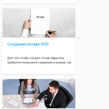
документе, который имеет множество
подводных камней, от чего происходит
большая часть отказов - наши юристы с
многолетним опытом работы возьмут всё
оформление самого сложного документа на
себя! Многолетний опыт работы наших
юристов позволяет оформлять заявление без
ошибок, тем самым гарантируя вам
успешную регистрацию в налоговой
инспекции!
Создание устава ООО
Для того чтобы создать Устав общества
требуется очень много времени и знаний, так
как обычно Устав несёт в себе очень много
информации, нюансов, этапов и правил
касающихся будущего Общества.
Наша компания предоставит вам свой
уникальный Устав Общества, который
подойдет для любой компании. Устав,
сделанный нашими профессиональными
юристами, успешно проходит регистрацию в
налоговой инспекции!