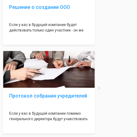
Решение о создании ООО
Если у вас в будущей компании будет
действовать только один участник - он же
генеральный директор, для регистрации ООО
вам понадобится оформление решения о
регистрации Общества. Наши юристы
грамотно составят данное заявление, а Вам
нужно будет только поставить подпись на
нём!
Протокол собрания учредителей
Если у вас в будущей компании помимо
генерального директора будут учавствовать
учредители (от 2 до 50 человек) - вам
необходим такой документ как "Протокол
учредетелей". Обычно этот