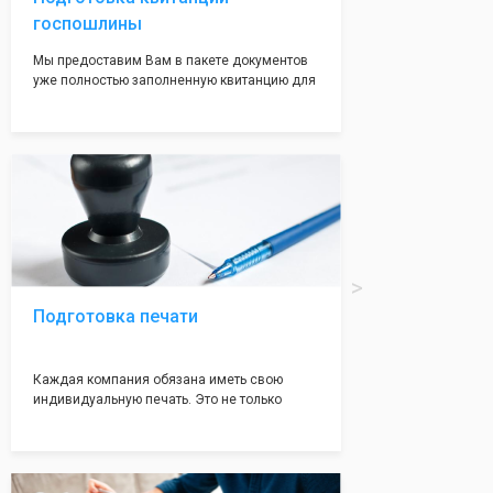
госпошлины
Мы предоставим Вам в пакете документов
уже полностью заполненную квитанцию для
оплаты госпошлины (4000 рублей), Вам
останется только оплатить её удобным для
вас способом, так же это можно сделать не
посредственно в налоговой инспекции при
подаче документов на регистрацию.
Подготовка печати
Каждая компания обязана иметь свою
индивидуальную печать. Это не только
престижно, но и говорит о том, что компания
надежная и имеет свой статус
Подчернуть вашу уникальность компании мы
вам поможем с помощью изготовления