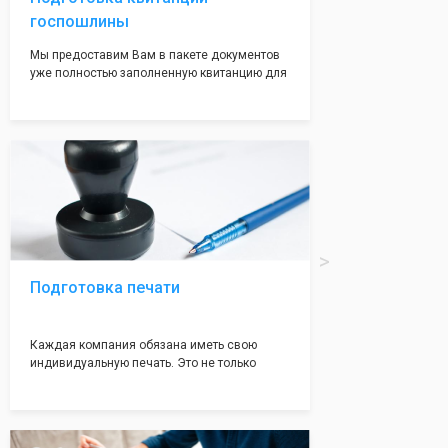
госпошлины
Мы предоставим Вам в пакете документов
уже полностью заполненную квитанцию для
оплаты госпошлины (4000 рублей), Вам
останется только оплатить её удобным для
вас способом, так же это можно сделать не
посредственно в налоговой инспекции при
подаче документов на регистрацию.
Подготовка печати
Каждая компания обязана иметь свою
индивидуальную печать. Это не только
престижно, но и говорит о том, что компания
надежная и имеет свой статус
Подчернуть вашу уникальность компании мы
вам поможем с помощью изготовления