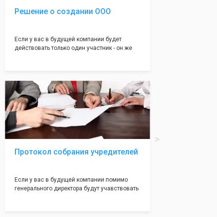
Решение о создании ООО
Если у вас в будущей компании будет
действовать только один участник - он же
генеральный директор, для регистрации ООО
вам понадобится оформление решения о
регистрации Общества. Наши юристы
грамотно составят данное заявление, а Вам
нужно будет только поставить подпись на
нём!
Протокол собрания учредителей
Если у вас в будущей компании помимо
генерального директора будут учавствовать
учредители (от 2 до 50 человек) - вам
необходим такой документ как "Протокол
учредетелей". Обычно этот