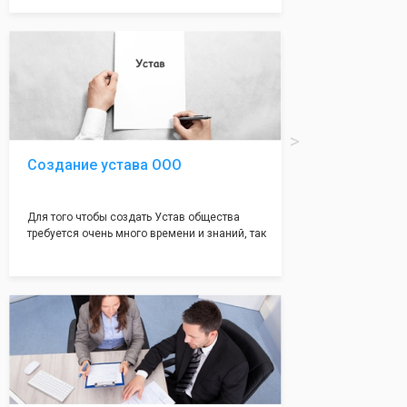
документе, который имеет множество
подводных камней, от чего происходит
большая часть отказов - наши юристы с
многолетним опытом работы возьмут всё
оформление самого сложного документа на
себя! Многолетний опыт работы наших
юристов позволяет оформлять заявление без
ошибок, тем самым гарантируя вам
успешную регистрацию в налоговой
инспекции!
Создание устава ООО
Для того чтобы создать Устав общества
требуется очень много времени и знаний, так
как обычно Устав несёт в себе очень много
информации, нюансов, этапов и правил
касающихся будущего Общества.
Наша компания предоставит вам свой
уникальный Устав Общества, который
подойдет для любой компании. Устав,
сделанный нашими профессиональными
юристами, успешно проходит регистрацию в
налоговой инспекции!