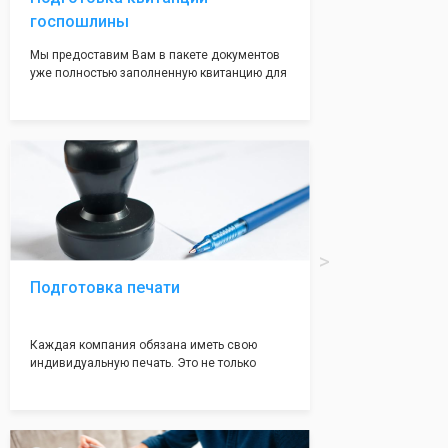
госпошлины
Мы предоставим Вам в пакете документов
уже полностью заполненную квитанцию для
оплаты госпошлины (4000 рублей), Вам
останется только оплатить её удобным для
вас способом, так же это можно сделать не
посредственно в налоговой инспекции при
подаче документов на регистрацию.
Подготовка печати
Каждая компания обязана иметь свою
индивидуальную печать. Это не только
престижно, но и говорит о том, что компания
надежная и имеет свой статус
Подчернуть вашу уникальность компании мы
вам поможем с помощью изготовления