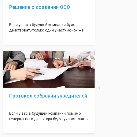
Решение о создании ООО
Если у вас в будущей компании будет
действовать только один участник - он же
генеральный директор, для регистрации ООО
вам понадобится оформление решения о
регистрации Общества. Наши юристы
грамотно составят данное заявление, а Вам
нужно будет только поставить подпись на
нём!
Протокол собрания учредителей
Если у вас в будущей компании помимо
генерального директора будут учавствовать
учредители (от 2 до 50 человек) - вам
необходим такой документ как "Протокол
учредетелей". Обычно этот