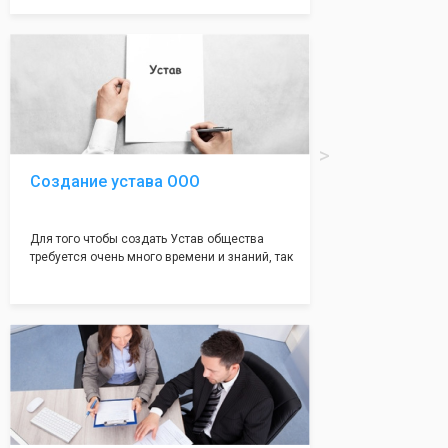
документе, который имеет множество
подводных камней, от чего происходит
большая часть отказов - наши юристы с
многолетним опытом работы возьмут всё
оформление самого сложного документа на
себя! Многолетний опыт работы наших
юристов позволяет оформлять заявление без
ошибок, тем самым гарантируя вам
успешную регистрацию в налоговой
инспекции!
Создание устава ООО
Для того чтобы создать Устав общества
требуется очень много времени и знаний, так
как обычно Устав несёт в себе очень много
информации, нюансов, этапов и правил
касающихся будущего Общества.
Наша компания предоставит вам свой
уникальный Устав Общества, который
подойдет для любой компании. Устав,
сделанный нашими профессиональными
юристами, успешно проходит регистрацию в
налоговой инспекции!