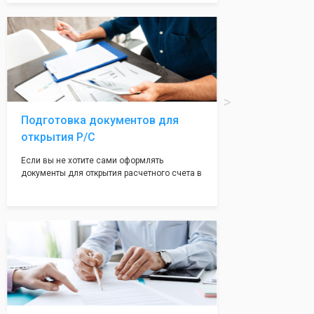
Подчернуть вашу уникальность компании мы
вам поможем с помощью изготовления
печати по индивидуальному эскизу, который
Вы выберете сами из нашего каталога.
Подготовка документов для
открытия Р/С
Если вы не хотите сами оформлять
документы для открытия расчетного счета в
банке, наши сотрудники вам помогут! С
помощью наших партнеров мы предоставим
вам максимально удобный вариант для
открытия счета, с минимальным затратом
вашего времени и сил!