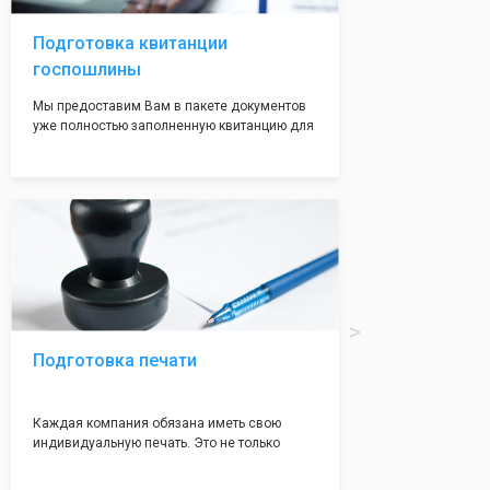
адреса не массовые и очень надежные!
Подготовка квитанции
госпошлины
Мы предоставим Вам в пакете документов
уже полностью заполненную квитанцию для
оплаты госпошлины (4000 рублей), Вам
останется только оплатить её удобным для
вас способом, так же это можно сделать не
посредственно в налоговой инспекции при
подаче документов на регистрацию.
Подготовка печати
Каждая компания обязана иметь свою
индивидуальную печать. Это не только
престижно, но и говорит о том, что компания
надежная и имеет свой статус