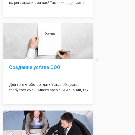
на регистрацию за вас! Так как чаще всего
много ошибок совершается именно в этом
документе, который имеет множество
подводных камней, от чего происходит
большая часть отказов - наши юристы с
многолетним опытом работы возьмут всё
оформление самого сложного документа на
себя! Многолетний опыт работы наших
юристов позволяет оформлять заявление без
ошибок, тем самым гарантируя вам
успешную регистрацию в налоговой
инспекции!
Создание устава ООО
Для того чтобы создать Устав общества
требуется очень много времени и знаний, так
как обычно Устав несёт в себе очень много
информации, нюансов, этапов и правил
касающихся будущего Общества.
Наша компания предоставит вам свой
уникальный Устав Общества, который
подойдет для любой компании. Устав,
сделанный нашими профессиональными
юристами, успешно проходит регистрацию в