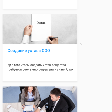
много ошибок совершается именно в этом
документе, который имеет множество
подводных камней, от чего происходит
большая часть отказов - наши юристы с
многолетним опытом работы возьмут всё
оформление самого сложного документа на
себя! Многолетний опыт работы наших
юристов позволяет оформлять заявление без
ошибок, тем самым гарантируя вам
успешную регистрацию в налоговой
инспекции!
Создание устава ООО
Для того чтобы создать Устав общества
требуется очень много времени и знаний, так
как обычно Устав несёт в себе очень много
информации, нюансов, этапов и правил
касающихся будущего Общества.
Наша компания предоставит вам свой
уникальный Устав Общества, который
подойдет для любой компании. Устав,
сделанный нашими профессиональными
юристами, успешно проходит регистрацию в
налоговой инспекции!