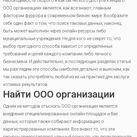
Необходимость скорого и как бы четкого доступа к инфы о
ООО организациях является, как все знают, главным
фактором фуррора в современном бизнес-мире. Вообразите
себе один факт о том, что поиск таковых данных, наконец,
быть может выполнен через онлайн-ресурсы либо
муниципальные учреждения. Не для кого не секрет то, что
выбор пригодного способа зависит от определенных
требований и целей каждого компании либо личного
бизнесмена. И действительно, в последующих разделах статьи
мы разглядим эти способы наиболее детально и выясним, как
так сказать употреблять любой из их на практике для заслуги
хотимых результатов.
Найти ООО организации
Одним из методов отыскать ООО организации является
внедрение специализированных онлайн-площадок и баз
данных, которые также собирают информацию о
зарегистрированных компаниях. Все знают то, что эти
ресурсы предоставляют удачный поиск по, как люди привыкли