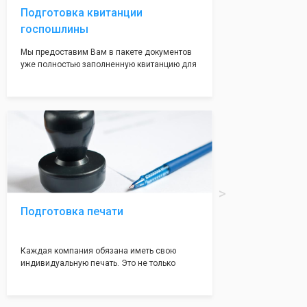
Подготовка квитанции
госпошлины
Мы предоставим Вам в пакете документов
уже полностью заполненную квитанцию для
оплаты госпошлины (4000 рублей), Вам
останется только оплатить её удобным для
вас способом, так же это можно сделать не
посредственно в налоговой инспекции при
подаче документов на регистрацию.
Подготовка печати
Каждая компания обязана иметь свою
индивидуальную печать. Это не только
престижно, но и говорит о том, что компания
надежная и имеет свой статус
Подчернуть вашу уникальность компании мы