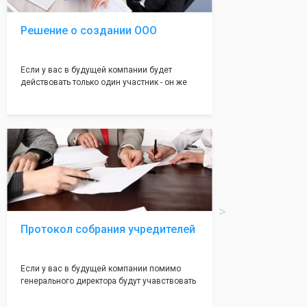
Решение о создании ООО
Если у вас в будущей компании будет
действовать только один участник - он же
генеральный директор, для регистрации ООО
вам понадобится оформление решения о
регистрации Общества. Наши юристы
грамотно составят данное заявление, а Вам
нужно будет только поставить подпись на
нём!
Протокол собрания учредителей
Если у вас в будущей компании помимо
генерального директора будут учавствовать
учредители (от 2 до 50 человек) - вам
необходим такой документ как "Протокол