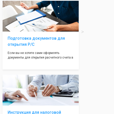
вам поможем с помощью изготовления
печати по индивидуальному эскизу, который
Вы выберете сами из нашего каталога.
Подготовка документов для
открытия Р/С
Если вы не хотите сами оформлять
документы для открытия расчетного счета в
банке, наши сотрудники вам помогут! С
помощью наших партнеров мы предоставим
вам максимально удобный вариант для
открытия счета, с минимальным затратом
вашего времени и сил!
Инструкция для налоговой