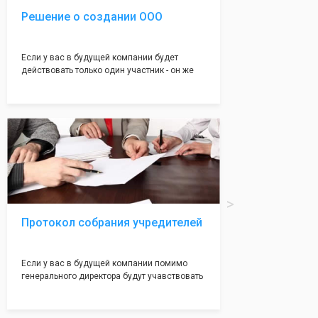
Решение о создании ООО
Если у вас в будущей компании будет
действовать только один участник - он же
генеральный директор, для регистрации ООО
вам понадобится оформление решения о
регистрации Общества. Наши юристы
грамотно составят данное заявление, а Вам
нужно будет только поставить подпись на
нём!
Протокол собрания учредителей
Если у вас в будущей компании помимо
генерального директора будут учавствовать
учредители (от 2 до 50 человек) - вам
необходим такой документ как "Протокол
учредетелей". Обычно этот