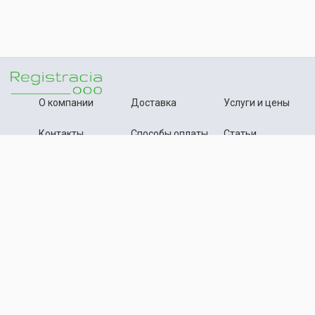
О компании
Доставка
Услуги и цены
Контакты
Способы оплаты
Статьи
+7 (495) 642-54-59
Телефон:
info@registration-ooo.ru
Почта:
Оплата заказа
Принимаем к оплате