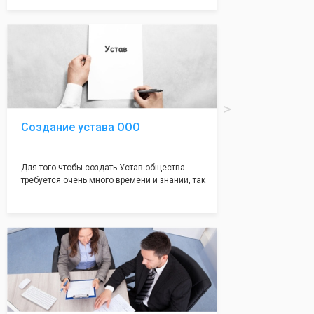
документе, который имеет множество
подводных камней, от чего происходит
большая часть отказов - наши юристы с
многолетним опытом работы возьмут всё
оформление самого сложного документа на
себя! Многолетний опыт работы наших
юристов позволяет оформлять заявление без
ошибок, тем самым гарантируя вам
успешную регистрацию в налоговой
инспекции!
Создание устава ООО
Для того чтобы создать Устав общества
требуется очень много времени и знаний, так
как обычно Устав несёт в себе очень много
информации, нюансов, этапов и правил
касающихся будущего Общества.
Наша компания предоставит вам свой
уникальный Устав Общества, который
подойдет для любой компании. Устав,
сделанный нашими профессиональными
юристами, успешно проходит регистрацию в
налоговой инспекции!