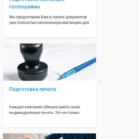
госпошлины
Мы предоставим Вам в пакете документов
уже полностью заполненную квитанцию для
оплаты госпошлины (4000 рублей), Вам
останется только оплатить её удобным для
вас способом, так же это можно сделать не
посредственно в налоговой инспекции при
подаче документов на регистрацию.
Подготовка печати
Каждая компания обязана иметь свою
индивидуальную печать. Это не только
престижно, но и говорит о том, что компания
надежная и имеет свой статус
Подчернуть вашу уникальность компании мы
вам поможем с помощью изготовления