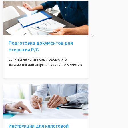
вам поможем с помощью изготовления
печати по индивидуальному эскизу, который
Вы выберете сами из нашего каталога.
Подготовка документов для
открытия Р/С
Если вы не хотите сами оформлять
документы для открытия расчетного счета в
банке, наши сотрудники вам помогут! С
помощью наших партнеров мы предоставим
вам максимально удобный вариант для
открытия счета, с минимальным затратом
вашего времени и сил!
Инструкция для налоговой