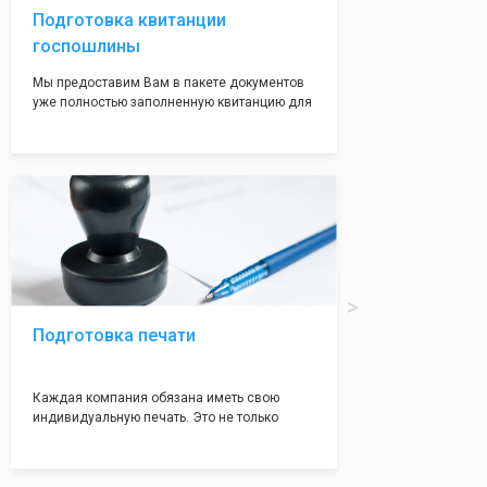
Подготовка квитанции
госпошлины
Мы предоставим Вам в пакете документов
уже полностью заполненную квитанцию для
оплаты госпошлины (4000 рублей), Вам
останется только оплатить её удобным для
вас способом, так же это можно сделать не
посредственно в налоговой инспекции при
подаче документов на регистрацию.
Подготовка печати
Каждая компания обязана иметь свою
индивидуальную печать. Это не только
престижно, но и говорит о том, что компания
надежная и имеет свой статус
Подчернуть вашу уникальность компании мы