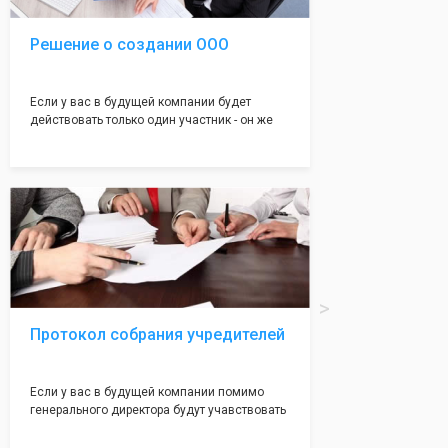
Решение о создании ООО
Если у вас в будущей компании будет
действовать только один участник - он же
генеральный директор, для регистрации ООО
вам понадобится оформление решения о
регистрации Общества. Наши юристы
грамотно составят данное заявление, а Вам
нужно будет только поставить подпись на
нём!
Протокол собрания учредителей
Если у вас в будущей компании помимо
генерального директора будут учавствовать
учредители (от 2 до 50 человек) - вам
необходим такой документ как "Протокол