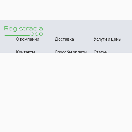
О компании
Доставка
Услуги и цены
Контакты
Способы оплаты
Статьи
+7 (495) 642-54-59
Телефон:
info@registration-ooo.ru
Почта:
Оплата заказа
Принимаем к оплате
Текстовые материалы, статьи данного сайта нотариально