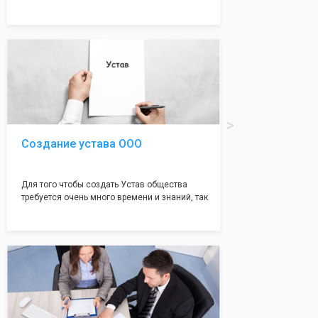
много ошибок совершается именно в этом
документе, который имеет множество
подводных камней, от чего происходит
большая часть отказов - наши юристы с
многолетним опытом работы возьмут всё
оформление самого сложного документа на
себя! Многолетний опыт работы наших
юристов позволяет оформлять заявление без
ошибок, тем самым гарантируя вам
успешную регистрацию в налоговой
инспекции!
Создание устава ООО
Для того чтобы создать Устав общества
требуется очень много времени и знаний, так
как обычно Устав несёт в себе очень много
информации, нюансов, этапов и правил
касающихся будущего Общества.
Наша компания предоставит вам свой
уникальный Устав Общества, который
подойдет для любой компании. Устав,
сделанный нашими профессиональными
юристами, успешно проходит регистрацию в
налоговой инспекции!