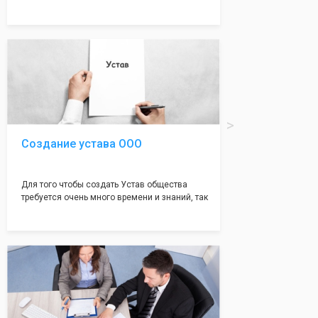
много ошибок совершается именно в этом
документе, который имеет множество
подводных камней, от чего происходит
большая часть отказов - наши юристы с
многолетним опытом работы возьмут всё
оформление самого сложного документа на
себя! Многолетний опыт работы наших
юристов позволяет оформлять заявление без
ошибок, тем самым гарантируя вам
успешную регистрацию в налоговой
инспекции!
Создание устава ООО
Для того чтобы создать Устав общества
требуется очень много времени и знаний, так
как обычно Устав несёт в себе очень много
информации, нюансов, этапов и правил
касающихся будущего Общества.
Наша компания предоставит вам свой
уникальный Устав Общества, который
подойдет для любой компании. Устав,
сделанный нашими профессиональными
юристами, успешно проходит регистрацию в
налоговой инспекции!