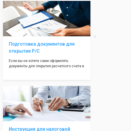
вам поможем с помощью изготовления
печати по индивидуальному эскизу, который
Вы выберете сами из нашего каталога.
Подготовка документов для
открытия Р/С
Если вы не хотите сами оформлять
документы для открытия расчетного счета в
банке, наши сотрудники вам помогут! С
помощью наших партнеров мы предоставим
вам максимально удобный вариант для
открытия счета, с минимальным затратом
вашего времени и сил!
Инструкция для налоговой