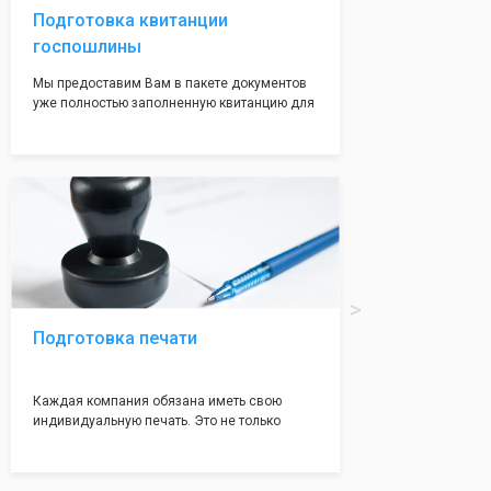
Подготовка квитанции
госпошлины
Мы предоставим Вам в пакете документов
уже полностью заполненную квитанцию для
оплаты госпошлины (4000 рублей), Вам
останется только оплатить её удобным для
вас способом, так же это можно сделать не
посредственно в налоговой инспекции при
подаче документов на регистрацию.
Подготовка печати
Каждая компания обязана иметь свою
индивидуальную печать. Это не только
престижно, но и говорит о том, что компания
надежная и имеет свой статус
Подчернуть вашу уникальность компании мы