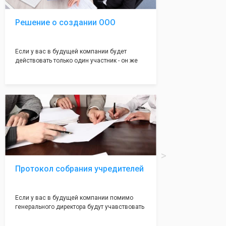
Решение о создании ООО
Если у вас в будущей компании будет
действовать только один участник - он же
генеральный директор, для регистрации ООО
вам понадобится оформление решения о
регистрации Общества. Наши юристы
грамотно составят данное заявление, а Вам
нужно будет только поставить подпись на
нём!
Протокол собрания учредителей
Если у вас в будущей компании помимо
генерального директора будут учавствовать
учредители (от 2 до 50 человек) - вам
необходим такой документ как "Протокол