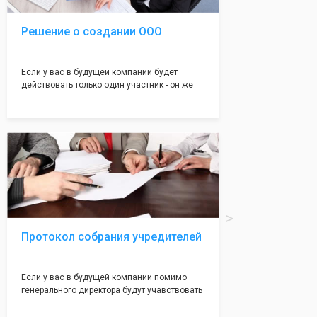
Решение о создании ООО
Если у вас в будущей компании будет
действовать только один участник - он же
генеральный директор, для регистрации ООО
вам понадобится оформление решения о
регистрации Общества. Наши юристы
грамотно составят данное заявление, а Вам
нужно будет только поставить подпись на
нём!
Протокол собрания учредителей
Если у вас в будущей компании помимо
генерального директора будут учавствовать
учредители (от 2 до 50 человек) - вам
необходим такой документ как "Протокол