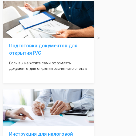
вам поможем с помощью изготовления
печати по индивидуальному эскизу, который
Вы выберете сами из нашего каталога.
Подготовка документов для
открытия Р/С
Если вы не хотите сами оформлять
документы для открытия расчетного счета в
банке, наши сотрудники вам помогут! С
помощью наших партнеров мы предоставим
вам максимально удобный вариант для
открытия счета, с минимальным затратом
вашего времени и сил!
Инструкция для налоговой