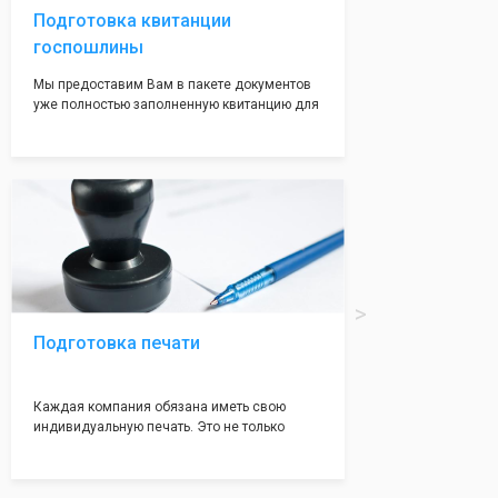
Подготовка квитанции
госпошлины
Мы предоставим Вам в пакете документов
уже полностью заполненную квитанцию для
оплаты госпошлины (4000 рублей), Вам
останется только оплатить её удобным для
вас способом, так же это можно сделать не
посредственно в налоговой инспекции при
подаче документов на регистрацию.
Подготовка печати
Каждая компания обязана иметь свою
индивидуальную печать. Это не только
престижно, но и говорит о том, что компания
надежная и имеет свой статус
Подчернуть вашу уникальность компании мы