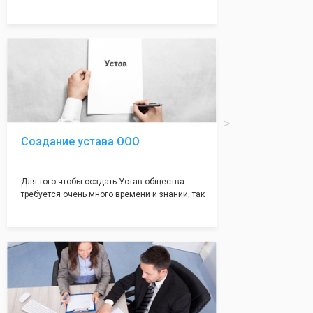
много ошибок совершается именно в этом
документе, который имеет множество
подводных камней, от чего происходит
большая часть отказов - наши юристы с
многолетним опытом работы возьмут всё
оформление самого сложного документа на
себя! Многолетний опыт работы наших
юристов позволяет оформлять заявление без
ошибок, тем самым гарантируя вам
успешную регистрацию в налоговой
инспекции!
Создание устава ООО
Для того чтобы создать Устав общества
требуется очень много времени и знаний, так
как обычно Устав несёт в себе очень много
информации, нюансов, этапов и правил
касающихся будущего Общества.
Наша компания предоставит вам свой
уникальный Устав Общества, который
подойдет для любой компании. Устав,
сделанный нашими профессиональными
юристами, успешно проходит регистрацию в
налоговой инспекции!