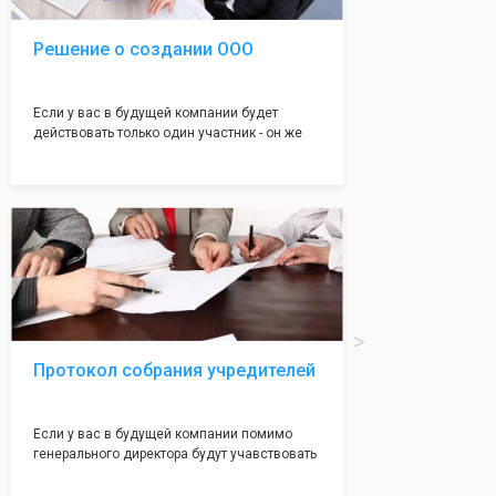
Решение о создании ООО
Если у вас в будущей компании будет
действовать только один участник - он же
генеральный директор, для регистрации ООО
вам понадобится оформление решения о
регистрации Общества. Наши юристы
грамотно составят данное заявление, а Вам
нужно будет только поставить подпись на
нём!
Протокол собрания учредителей
Если у вас в будущей компании помимо
генерального директора будут учавствовать
учредители (от 2 до 50 человек) - вам
необходим такой документ как "Протокол