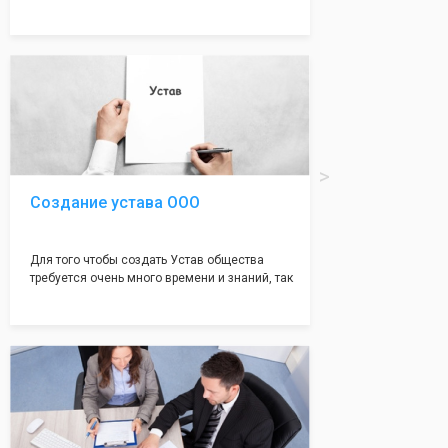
много ошибок совершается именно в этом
документе, который имеет множество
подводных камней, от чего происходит
большая часть отказов - наши юристы с
многолетним опытом работы возьмут всё
оформление самого сложного документа на
себя! Многолетний опыт работы наших
юристов позволяет оформлять заявление без
ошибок, тем самым гарантируя вам
успешную регистрацию в налоговой
инспекции!
Создание устава ООО
Для того чтобы создать Устав общества
требуется очень много времени и знаний, так
как обычно Устав несёт в себе очень много
информации, нюансов, этапов и правил
касающихся будущего Общества.
Наша компания предоставит вам свой
уникальный Устав Общества, который
подойдет для любой компании. Устав,
сделанный нашими профессиональными
юристами, успешно проходит регистрацию в
налоговой инспекции!