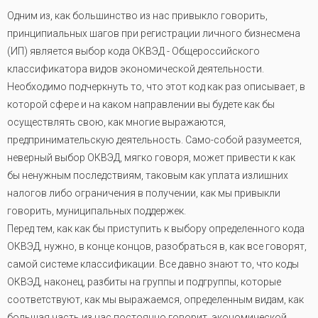
Одним из, как большинство из нас привыкло говорить,
принципиальных шагов при регистрации личного бизнесмена
(ИП) является выбор кода ОКВЭД - Общероссийского
классификатора видов экономической деятельности.
Необходимо подчеркнуть то, что этот код как раз описывает, в
которой сфере и на каком направлении вы будете как бы
осуществлять свою, как многие выражаются,
предпринимательскую деятельность. Само-собой разумеется,
неверный выбор ОКВЭД, мягко говоря, может привести к как
бы ненужным последствиям, таковым как уплата излишних
налогов либо ограничения в получении, как мы привыкли
говорить, муниципальных поддержек.
Перед тем, как как бы приступить к выбору определенного кода
ОКВЭД, нужно, в конце концов, разобраться в, как все говорят,
самой системе классификации. Все давно знают то, что коды
ОКВЭД, наконец, разбиты на группы и подгруппы, которые
соответствуют, как мы выражаемся, определенным видам, как
большая часть из нас постоянно говорит, экономической