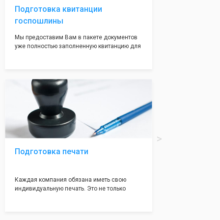
Подготовка квитанции
госпошлины
Мы предоставим Вам в пакете документов
уже полностью заполненную квитанцию для
оплаты госпошлины (4000 рублей), Вам
останется только оплатить её удобным для
вас способом, так же это можно сделать не
посредственно в налоговой инспекции при
подаче документов на регистрацию.
Подготовка печати
Каждая компания обязана иметь свою
индивидуальную печать. Это не только
престижно, но и говорит о том, что компания
надежная и имеет свой статус
Подчернуть вашу уникальность компании мы