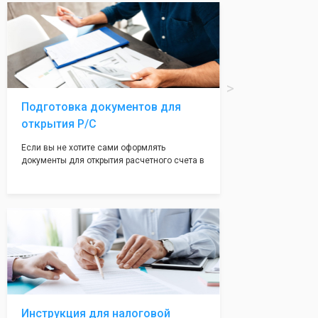
вам поможем с помощью изготовления
печати по индивидуальному эскизу, который
Вы выберете сами из нашего каталога.
Подготовка документов для
открытия Р/С
Если вы не хотите сами оформлять
документы для открытия расчетного счета в
банке, наши сотрудники вам помогут! С
помощью наших партнеров мы предоставим
вам максимально удобный вариант для
открытия счета, с минимальным затратом
вашего времени и сил!
Инструкция для налоговой