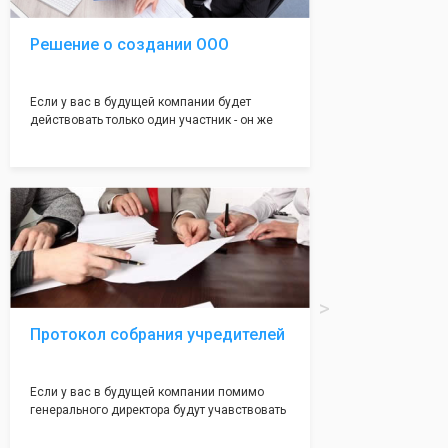
Решение о создании ООО
Если у вас в будущей компании будет
действовать только один участник - он же
генеральный директор, для регистрации ООО
вам понадобится оформление решения о
регистрации Общества. Наши юристы
грамотно составят данное заявление, а Вам
нужно будет только поставить подпись на
нём!
Протокол собрания учредителей
Если у вас в будущей компании помимо
генерального директора будут учавствовать
учредители (от 2 до 50 человек) - вам
необходим такой документ как "Протокол