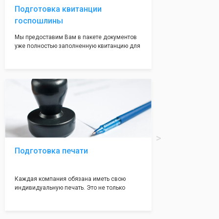
Подготовка квитанции
госпошлины
Мы предоставим Вам в пакете документов
уже полностью заполненную квитанцию для
оплаты госпошлины (4000 рублей), Вам
останется только оплатить её удобным для
вас способом, так же это можно сделать не
посредственно в налоговой инспекции при
подаче документов на регистрацию.
Подготовка печати
Каждая компания обязана иметь свою
индивидуальную печать. Это не только
престижно, но и говорит о том, что компания
надежная и имеет свой статус
Подчернуть вашу уникальность компании мы