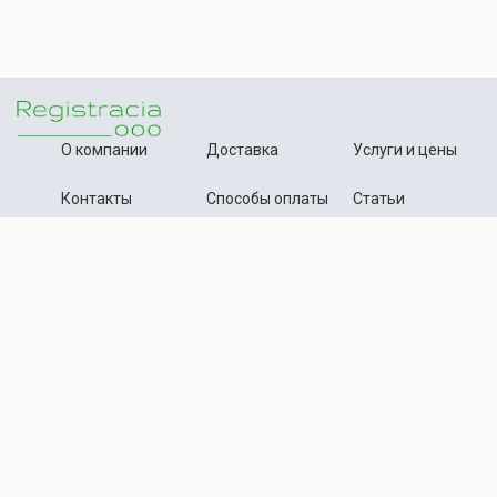
О компании
Доставка
Услуги и цены
Контакты
Способы оплаты
Статьи
+7 (495) 642-54-59
Телефон:
info@registration-ooo.ru
Почта:
Оплата заказа
Принимаем к оплате
Текстовые материалы, статьи данного сайта нотариально