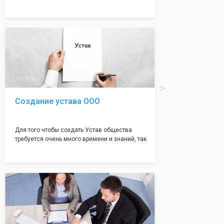
много ошибок совершается именно в этом
документе, который имеет множество
подводных камней, от чего происходит
большая часть отказов - наши юристы с
многолетним опытом работы возьмут всё
оформление самого сложного документа на
себя! Многолетний опыт работы наших
юристов позволяет оформлять заявление без
ошибок, тем самым гарантируя вам
успешную регистрацию в налоговой
инспекции!
Создание устава ООО
Для того чтобы создать Устав общества
требуется очень много времени и знаний, так
как обычно Устав несёт в себе очень много
информации, нюансов, этапов и правил
касающихся будущего Общества.
Наша компания предоставит вам свой
уникальный Устав Общества, который
подойдет для любой компании. Устав,
сделанный нашими профессиональными
юристами, успешно проходит регистрацию в
налоговой инспекции!