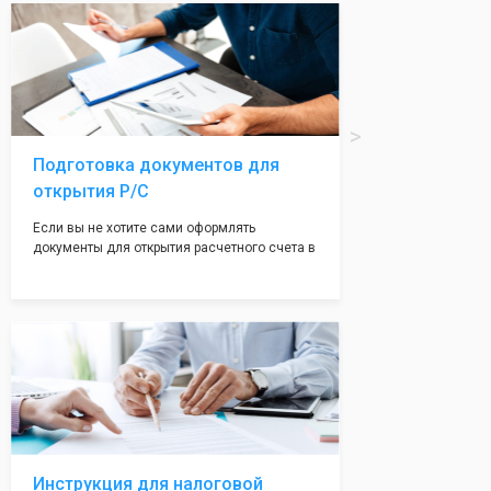
вам поможем с помощью изготовления
печати по индивидуальному эскизу, который
Вы выберете сами из нашего каталога.
Подготовка документов для
открытия Р/С
Если вы не хотите сами оформлять
документы для открытия расчетного счета в
банке, наши сотрудники вам помогут! С
помощью наших партнеров мы предоставим
вам максимально удобный вариант для
открытия счета, с минимальным затратом
вашего времени и сил!
Инструкция для налоговой