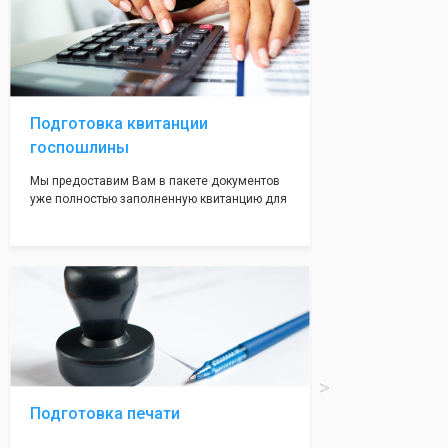
юридические адреса, которые дают полною
гарантию на регистрацию в ифнс.
От адреса зависит почти 90% прохождения
регистрации, наши адреса вам позволят не
волноваться на этот счет, ведь у нас все
адреса не массовые и очень надежные!
Подготовка квитанции
госпошлины
Мы предоставим Вам в пакете документов
уже полностью заполненную квитанцию для
оплаты госпошлины (4000 рублей), Вам
останется только оплатить её удобным для
вас способом, так же это можно сделать не
посредственно в налоговой инспекции при
подаче документов на регистрацию.
Подготовка печати