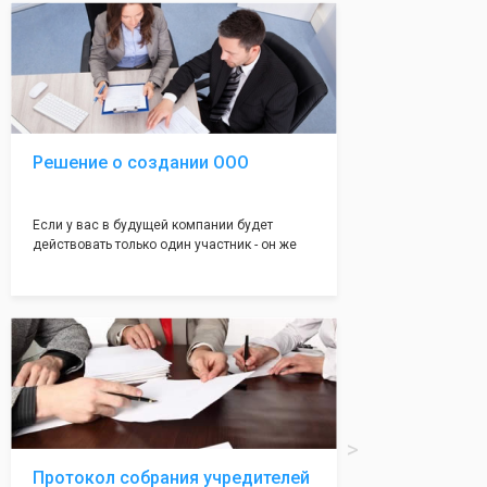
Наша компания предоставит вам свой
уникальный Устав Общества, который
подойдет для любой компании. Устав,
сделанный нашими профессиональными
юристами, успешно проходит регистрацию в
налоговой инспекции!
Решение о создании ООО
Если у вас в будущей компании будет
действовать только один участник - он же
генеральный директор, для регистрации ООО
вам понадобится оформление решения о
регистрации Общества. Наши юристы
грамотно составят данное заявление, а Вам
нужно будет только поставить подпись на
нём!
Протокол собрания учредителей