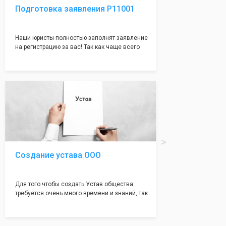
Подготовка заявления Р11001
Наши юристы полностью заполнят заявление
на регистрацию за вас! Так как чаще всего
много ошибок совершается именно в этом
документе, который имеет множество
подводных камней, от чего происходит
большая часть отказов - наши юристы с
многолетним опытом работы возьмут всё
оформление самого сложного документа на
себя! Многолетний опыт работы наших
юристов позволяет оформлять заявление без
ошибок, тем самым гарантируя вам
успешную регистрацию в налоговой
инспекции!
Создание устава ООО
Для того чтобы создать Устав общества
требуется очень много времени и знаний, так
как обычно Устав несёт в себе очень много
информации, нюансов, этапов и правил
касающихся будущего Общества.