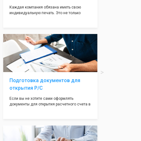
Каждая компания обязана иметь свою
индивидуальную печать. Это не только
престижно, но и говорит о том, что компания
надежная и имеет свой статус
Подчернуть вашу уникальность компании мы
вам поможем с помощью изготовления
печати по индивидуальному эскизу, который
Вы выберете сами из нашего каталога.
Подготовка документов для
открытия Р/С
Если вы не хотите сами оформлять
документы для открытия расчетного счета в
банке, наши сотрудники вам помогут! С
помощью наших партнеров мы предоставим
вам максимально удобный вариант для
открытия счета, с минимальным затратом
вашего времени и сил!