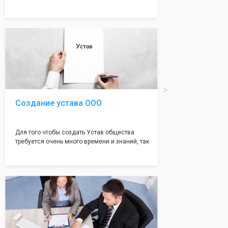
много ошибок совершается именно в этом
документе, который имеет множество
подводных камней, от чего происходит
большая часть отказов - наши юристы с
многолетним опытом работы возьмут всё
оформление самого сложного документа на
себя! Многолетний опыт работы наших
юристов позволяет оформлять заявление без
ошибок, тем самым гарантируя вам
успешную регистрацию в налоговой
инспекции!
Создание устава ООО
Для того чтобы создать Устав общества
требуется очень много времени и знаний, так
как обычно Устав несёт в себе очень много
информации, нюансов, этапов и правил
касающихся будущего Общества.
Наша компания предоставит вам свой
уникальный Устав Общества, который
подойдет для любой компании. Устав,
сделанный нашими профессиональными
юристами, успешно проходит регистрацию в
налоговой инспекции!