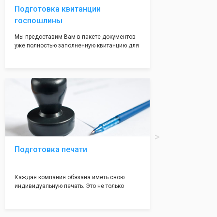
Подготовка квитанции
госпошлины
Мы предоставим Вам в пакете документов
уже полностью заполненную квитанцию для
оплаты госпошлины (4000 рублей), Вам
останется только оплатить её удобным для
вас способом, так же это можно сделать не
посредственно в налоговой инспекции при
подаче документов на регистрацию.
Подготовка печати
Каждая компания обязана иметь свою
индивидуальную печать. Это не только
престижно, но и говорит о том, что компания
надежная и имеет свой статус
Подчернуть вашу уникальность компании мы