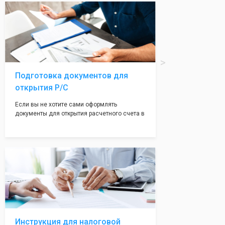
вам поможем с помощью изготовления
печати по индивидуальному эскизу, который
Вы выберете сами из нашего каталога.
Подготовка документов для
открытия Р/С
Если вы не хотите сами оформлять
документы для открытия расчетного счета в
банке, наши сотрудники вам помогут! С
помощью наших партнеров мы предоставим
вам максимально удобный вариант для
открытия счета, с минимальным затратом
вашего времени и сил!
Инструкция для налоговой