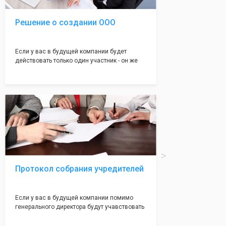
Решение о создании ООО
Если у вас в будущей компании будет
действовать только один участник - он же
генеральный директор, для регистрации ООО
вам понадобится оформление решения о
регистрации Общества. Наши юристы
грамотно составят данное заявление, а Вам
нужно будет только поставить подпись на
нём!
Протокол собрания учредителей
Если у вас в будущей компании помимо
генерального директора будут учавствовать
учредители (от 2 до 50 человек) - вам
необходим такой документ как "Протокол