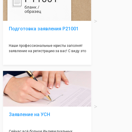
Подготовка заявления Р21001
Наши профессиональные юристы заполнят
заявление на регистрацию за вас! С виду это
простое заявление, но чаще всего отказ
случается именно из-за неправильного
заполения данного документа. Поэтому,
чтобы не случилось казуса, мы возьмем все
сложности на себя и наши юристы с
многолетним опытом работы оформят всё
без ошибок и дадут гарантию на 100%
регистрацию!
Заявление на УСН
Сейчас всё больше Индивидуальных