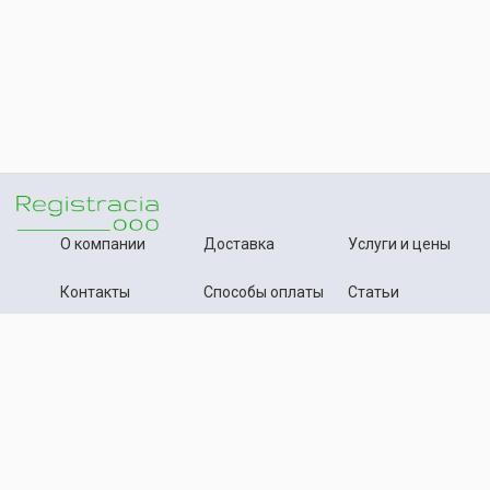
О компании
Доставка
Услуги и цены
Контакты
Способы оплаты
Статьи
+7 (495) 642-54-59
Телефон:
info@registration-ooo.ru
Почта:
Оплата заказа
Принимаем к оплате