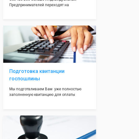
Предпринимателей переходят на
упрощенную систему налогообложения. Мы
сразу оформляем Вам данный документ,
чтобы будущий ИП имел льготный режим с
пониженной налоговой ставкой.
Подготовка квитанции
госпошлины
Мы подготвливаем Вам уже полностью
заполненную квитанцию для оплаты
госпошлины - 800 рублей. Вам нужно будет
только оплатить её удобным для Вас
способом. Это воможно сделать в налоговой
инспекции при подаче документов на
регистрацию.