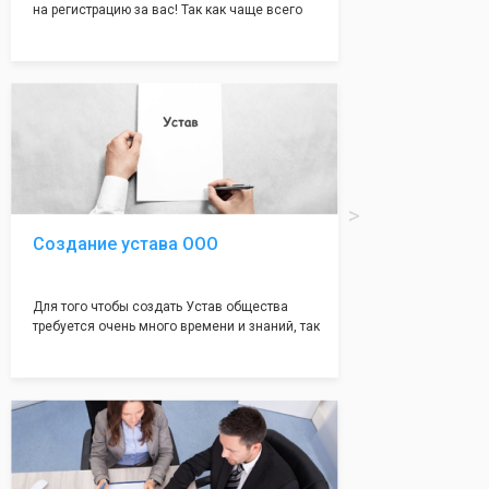
на регистрацию за вас! Так как чаще всего
много ошибок совершается именно в этом
документе, который имеет множество
подводных камней, от чего происходит
большая часть отказов - наши юристы с
многолетним опытом работы возьмут всё
оформление самого сложного документа на
себя! Многолетний опыт работы наших
юристов позволяет оформлять заявление без
ошибок, тем самым гарантируя вам
успешную регистрацию в налоговой
инспекции!
Создание устава ООО
Для того чтобы создать Устав общества
требуется очень много времени и знаний, так
как обычно Устав несёт в себе очень много
информации, нюансов, этапов и правил
касающихся будущего Общества.
Наша компания предоставит вам свой
уникальный Устав Общества, который
подойдет для любой компании. Устав,
сделанный нашими профессиональными
юристами, успешно проходит регистрацию в