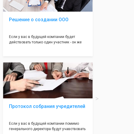
налоговой инспекции!
Решение о создании ООО
Если у вас в будущей компании будет
действовать только один участник - он же
генеральный директор, для регистрации ООО
вам понадобится оформление решения о
регистрации Общества. Наши юристы
грамотно составят данное заявление, а Вам
нужно будет только поставить подпись на
нём!
Протокол собрания учредителей
Если у вас в будущей компании помимо
генерального директора будут учавствовать