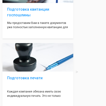
адреса не массовые и очень надежные!
Подготовка квитанции
госпошлины
Мы предоставим Вам в пакете документов
уже полностью заполненную квитанцию для
оплаты госпошлины (4000 рублей), Вам
останется только оплатить её удобным для
вас способом, так же это можно сделать не
посредственно в налоговой инспекции при
подаче документов на регистрацию.
Подготовка печати
Каждая компания обязана иметь свою
индивидуальную печать. Это не только
престижно, но и говорит о том, что компания
надежная и имеет свой статус