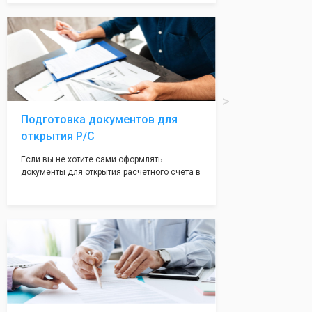
Подчернуть вашу уникальность компании мы
вам поможем с помощью изготовления
печати по индивидуальному эскизу, который
Вы выберете сами из нашего каталога.
Подготовка документов для
открытия Р/С
Если вы не хотите сами оформлять
документы для открытия расчетного счета в
банке, наши сотрудники вам помогут! С
помощью наших партнеров мы предоставим
вам максимально удобный вариант для
открытия счета, с минимальным затратом
вашего времени и сил!