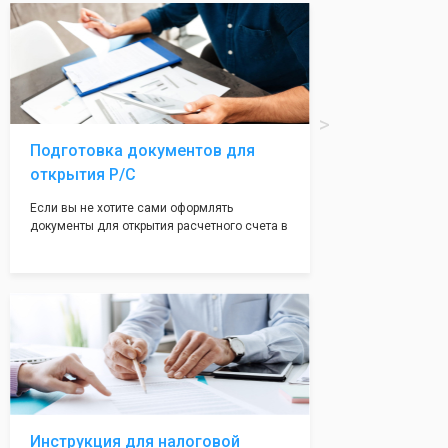
вам поможем с помощью изготовления
печати по индивидуальному эскизу, который
Вы выберете сами из нашего каталога.
Подготовка документов для
открытия Р/С
Если вы не хотите сами оформлять
документы для открытия расчетного счета в
банке, наши сотрудники вам помогут! С
помощью наших партнеров мы предоставим
вам максимально удобный вариант для
открытия счета, с минимальным затратом
вашего времени и сил!
Инструкция для налоговой