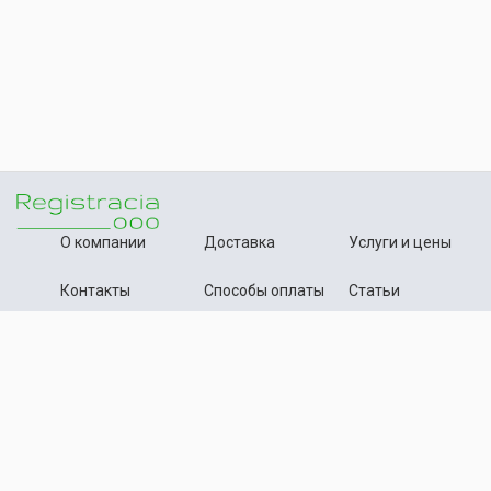
О компании
Доставка
Услуги и цены
Контакты
Способы оплаты
Статьи
+7 (495) 642-54-59
Телефон:
info@registration-ooo.ru
Почта:
Оплата заказа
Принимаем к оплате