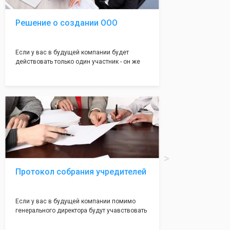
Решение о создании ООО
Если у вас в будущей компании будет
действовать только один участник - он же
генеральный директор, для регистрации ООО
вам понадобится оформление решения о
регистрации Общества. Наши юристы
грамотно составят данное заявление, а Вам
нужно будет только поставить подпись на
нём!
Протокол собрания учредителей
Если у вас в будущей компании помимо
генерального директора будут учавствовать
учредители (от 2 до 50 человек) - вам
необходим такой документ как "Протокол