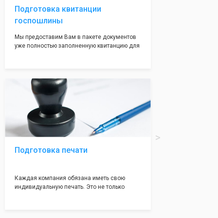
Подготовка квитанции
госпошлины
Мы предоставим Вам в пакете документов
уже полностью заполненную квитанцию для
оплаты госпошлины (4000 рублей), Вам
останется только оплатить её удобным для
вас способом, так же это можно сделать не
посредственно в налоговой инспекции при
подаче документов на регистрацию.
Подготовка печати
Каждая компания обязана иметь свою
индивидуальную печать. Это не только
престижно, но и говорит о том, что компания
надежная и имеет свой статус
Подчернуть вашу уникальность компании мы