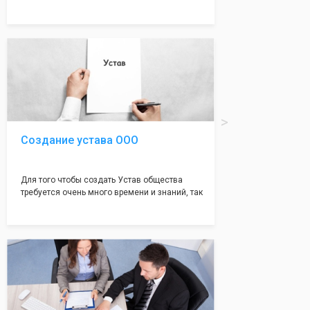
много ошибок совершается именно в этом
документе, который имеет множество
подводных камней, от чего происходит
большая часть отказов - наши юристы с
многолетним опытом работы возьмут всё
оформление самого сложного документа на
себя! Многолетний опыт работы наших
юристов позволяет оформлять заявление без
ошибок, тем самым гарантируя вам
успешную регистрацию в налоговой
инспекции!
Создание устава ООО
Для того чтобы создать Устав общества
требуется очень много времени и знаний, так
как обычно Устав несёт в себе очень много
информации, нюансов, этапов и правил
касающихся будущего Общества.
Наша компания предоставит вам свой
уникальный Устав Общества, который
подойдет для любой компании. Устав,
сделанный нашими профессиональными
юристами, успешно проходит регистрацию в
налоговой инспекции!