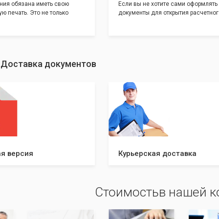
ния обязана иметь свою
Если вы не хотите сами оформлять
ю печать. Это не только
документы для открытия расчетног
и говорит о том, что компания
банке, наши сотрудники вам помогу
еет свой статус
помощью наших партнеров мы пре
шу уникальность компании мы
вам максимально удобный вариант
с помощью изготовления
открытия счета, с минимальным за
ивидуальному эскизу, который
вашего времени и сил!
: Доставка документов
ами из нашего каталога.
я версия
Курьерская доставка
Стоимостьв нашей 