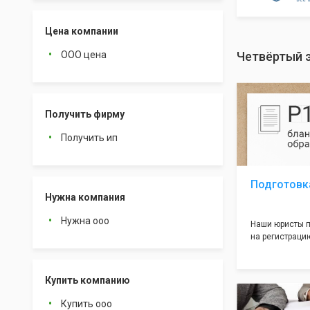
Цена компании
ООО цена
Четвёртый 
Получить фирму
Получить ип
Подготовк
Нужна компания
Нужна ооо
Наши юристы п
на регистрацию
много ошибок 
документе, ко
подводных кам
Купить компанию
большая часть
многолетним о
Купить ооо