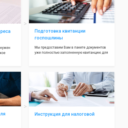
ав,
нём!
ьными
трацию в
Подготовка квитанции
дреса
госпошлины
Мы предоставим Вам в пакете документов
 нужен
уже полностью заполненную квитанцию для
кое
оплаты госпошлины (4000 рублей), Вам
 которое
останется только оплатить её удобным для
х
вас способом, так же это можно сделать не
ания
посредственно в налоговой инспекции при
подаче документов на регистрацию.
т полною
ождения
волят не
ас все
жные!
для
Инструкция для налоговой