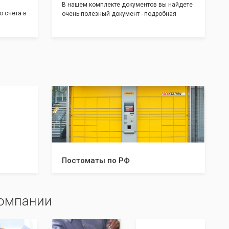
В нашем комплекте документов вы найдете
о счета в
очень полезный документ - подробная
т! С
инструкция, где будет указано ,что вам
доставим
необходимо сделать после получения от нас
 для
документов:
тратом
Какие документы и в скольких
экземплярах нужно предоставить в
налоговую и/или к нотариусу. Что нужно
делать после успешной регистрации, а что в
случае отказа. С данной инструкцией вы
будете знать все шаги, что даст вам
уверенность в прохождении регистрации
вашей компании!
Постоматы по РФ
компании