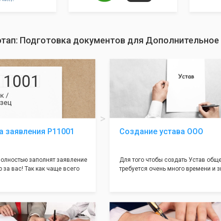
этап: Подготовка документов для Дополнительное
а заявления Р11001
Создание устава ООО
олностью заполнят заявление
Для того чтобы создать Устав общ
 за вас! Так как чаще всего
требуется очень много времени и з
совершается именно в этом
как обычно Устав несёт в себе оче
торый имеет множество
информации, нюансов, этапов и пр
ней, от чего происходит
касающихся будущего Общества.
 отказов - наши юристы с
Наша компания предоставит вам с
пытом работы возьмут всё
уникальный Устав Общества, кото