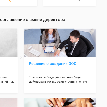
 соглашение о смене директора
Решение о создании ООО
ества
Если у вас в будущей компании будет
наний, так
действовать только один участник - он же
нь много
генеральный директор, для регистрации ООО
авил
вам понадобится оформление решения о
регистрации Общества. Наши юристы
вой
грамотно составят данное заявление, а Вам
рый
нужно будет только поставить подпись на