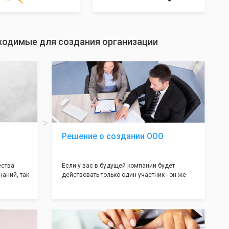
ходимые для создания организации
Решение о создании ООО
ества
Если у вас в будущей компании будет
наний, так
действовать только один участник - он же
нь много
генеральный директор, для регистрации ООО
авил
вам понадобится оформление решения о
регистрации Общества. Наши юристы
вой
грамотно составят данное заявление, а Вам
рый
нужно будет только поставить подпись на