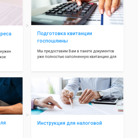
ав,
нём!
ьными
трацию в
Подготовка квитанции
дреса
госпошлины
Мы предоставим Вам в пакете документов
 нужен
уже полностью заполненную квитанцию для
кое
оплаты госпошлины (4000 рублей), Вам
 которое
останется только оплатить её удобным для
х
вас способом, так же это можно сделать не
ания
посредственно в налоговой инспекции при
подаче документов на регистрацию.
т полною
ождения
волят не
ас все
жные!
для
Инструкция для налоговой