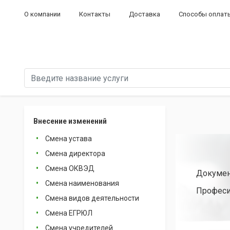
О компании
Контакты
Доставка
Способы оплат
Внесение изменений
Смена устава
Смена директора
Смена ОКВЭД
Докумен
Смена наименования
Професи
Смена видов деятельности
Смена ЕГРЮЛ
Смена учредителей