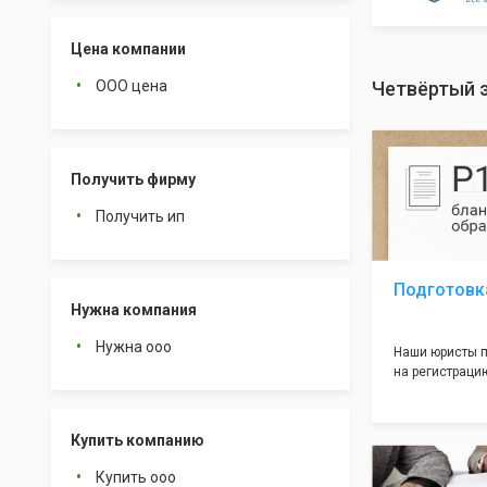
Цена компании
ООО цена
Четвёртый 
Получить фирму
Получить ип
Подготовк
Нужна компания
Нужна ооо
Наши юристы п
на регистрацию
много ошибок 
документе, ко
подводных кам
Купить компанию
большая часть
многолетним о
Купить ооо