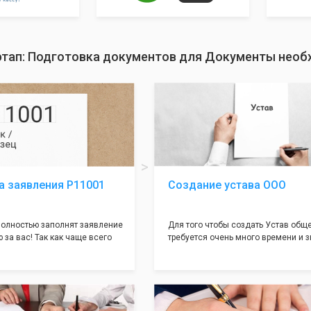
этап: Подготовка документов для Документы необ
а заявления Р11001
Создание устава ООО
олностью заполнят заявление
Для того чтобы создать Устав общ
 за вас! Так как чаще всего
требуется очень много времени и з
совершается именно в этом
как обычно Устав несёт в себе оче
торый имеет множество
информации, нюансов, этапов и пр
ней, от чего происходит
касающихся будущего Общества.
 отказов - наши юристы с
Наша компания предоставит вам с
пытом работы возьмут всё
уникальный Устав Общества, кото