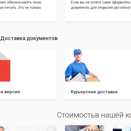
ния обязана иметь свою
Если вы не хотите сами оформлять
ю печать. Это не только
документы для открытия расчетног
и говорит о том, что компания
банке, наши сотрудники вам помогу
еет свой статус
помощью наших партнеров мы пре
шу уникальность компании мы
вам максимально удобный вариант
с помощью изготовления
открытия счета, с минимальным за
ивидуальному эскизу, который
вашего времени и сил!
: Доставка документов
ами из нашего каталога.
я версия
Курьерская доставка
Стоимостьв нашей 