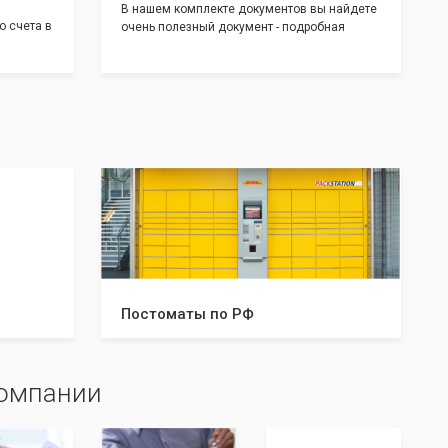
В нашем комплекте документов вы найдете
о счета в
очень полезный документ - подробная
т! С
инструкция, где будет указано ,что вам
доставим
необходимо сделать после получения от нас
 для
документов:
тратом
Какие документы и в скольких
экземплярах нужно предоставить в
налоговую и/или к нотариусу. Что нужно
делать после успешной регистрации, а что в
случае отказа. С данной инструкцией вы
будете знать все шаги, что даст вам
уверенность в прохождении регистрации
вашей компании!
Постоматы по РФ
компании